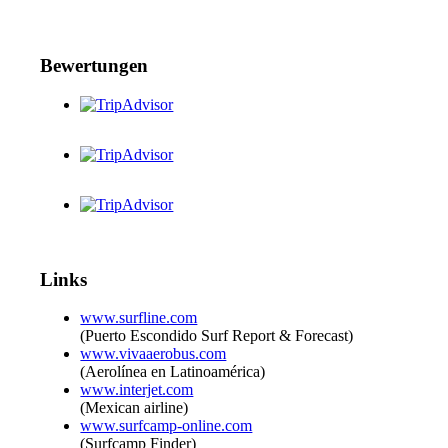
Bewertungen
Links
www.surfline.com
(Puerto Escondido Surf Report & Forecast)
www.vivaaerobus.com
(Aerolínea en Latinoamérica)
www.interjet.com
(Mexican airline)
www.surfcamp-online.com
(Surfcamp Finder)