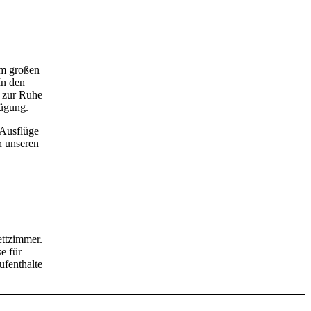
em großen
In den
 zur Ruhe
fügung.
 Ausflüge
n unseren
ettzimmer.
e für
ufenthalte