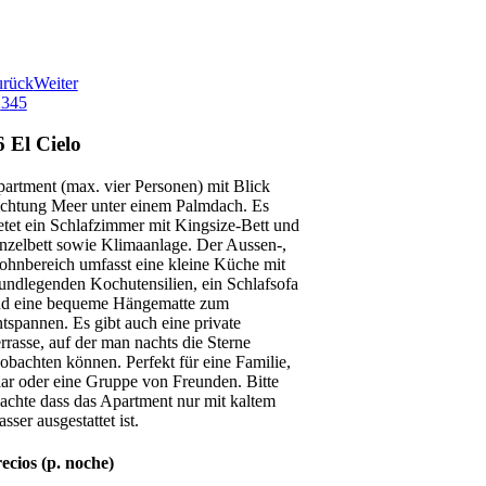
urück
Weiter
2
3
4
5
6 El Cielo
artment (max. vier Personen) mit Blick
chtung Meer unter einem Palmdach. Es
etet ein Schlafzimmer mit Kingsize-Bett und
nzelbett sowie Klimaanlage. Der Aussen-,
hnbereich umfasst eine kleine Küche mit
undlegenden Kochutensilien, ein Schlafsofa
d eine bequeme Hängematte zum
tspannen. Es gibt auch eine private
rrasse, auf der man nachts die Sterne
obachten können. Perfekt für eine Familie,
ar oder eine Gruppe von Freunden. Bitte
achte dass das Apartment nur mit kaltem
sser ausgestattet ist.
ecios (p. noche)