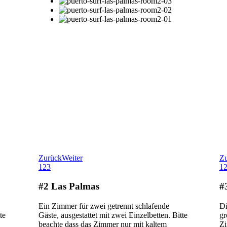
Zurück
Weiter
Z
1
2
3
1
#2 Las Palmas
#
Ein Zimmer für zwei getrennt schlafende
Di
te
Gäste, ausgestattet mit zwei Einzelbetten. Bitte
gr
beachte dass das Zimmer nur mit kaltem
Z