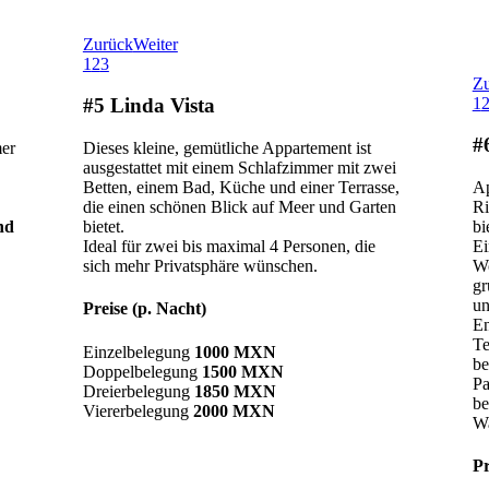
Zurück
Weiter
1
2
3
Z
1
#5 Linda Vista
#
mer
Dieses kleine, gemütliche Appartement ist
ausgestattet mit einem Schlafzimmer mit zwei
Betten, einem Bad, Küche und einer Terrasse,
Ap
die einen schönen Blick auf Meer und Garten
Ri
nd
bietet.
bi
Ideal für zwei bis maximal 4 Personen, die
Ei
sich mehr Privatsphäre wünschen.
Wo
gr
un
Preise (p. Nacht)
En
Te
Einzelbelegung
1000 MXN
be
Doppelbelegung
1500 MXN
Pa
Dreierbelegung
1850 MXN
be
Viererbelegung
2000 MXN
Wa
Pr