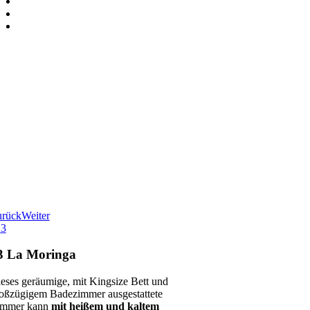
urück
Weiter
2
3
3 La Moringa
eses geräumige, mit Kingsize Bett und
oßzügigem Badezimmer ausgestattete
immer kann
mit heißem und kaltem