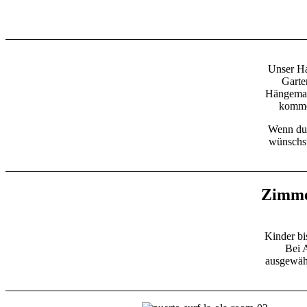
Unser Ha
Garte
Hängemat
kommen
Wenn du 
wünschst
Zimme
Kinder bi
Bei 
ausgewähl