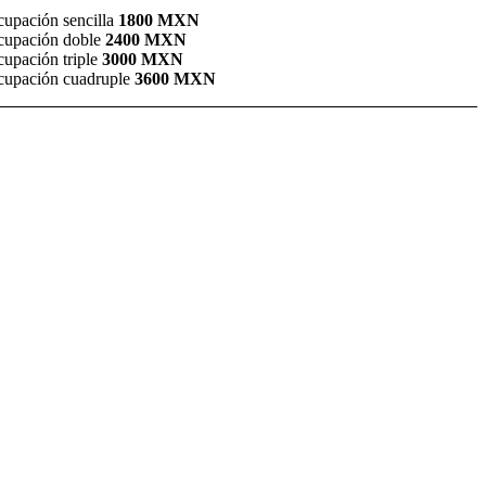
upación sencilla
1800 MXN
upación doble
2400 MXN
upación triple
3000 MXN
upación cuadruple
3600 MXN