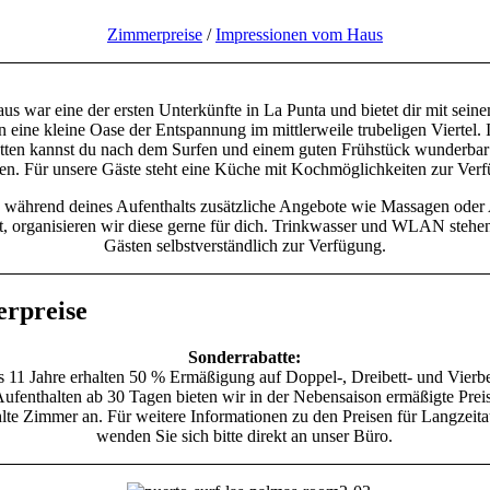
Zimmerpreise
/
Impressionen vom Haus
us war eine der ersten Unterkünfte in La Punta und bietet dir mit sein
n eine kleine Oase der Entspannung im mittlerweile trubeligen Viertel. 
ten kannst du nach dem Surfen und einem guten Frühstück wunderbar
. Für unsere Gäste steht eine Küche mit Kochmöglichkeiten zur Ver
während deines Aufenthalts zusätzliche Angebote wie Massagen oder
, organisieren wir diese gerne für dich. Trinkwasser und WLAN stehe
Gästen selbstverständlich zur Verfügung.
rpreise
Sonderrabatte:
s 11 Jahre erhalten 50 % Ermäßigung auf Doppel-, Dreibett- und Vierb
Aufenthalten ab 30 Tagen bieten wir in der Nebensaison ermäßigte Preis
te Zimmer an. Für weitere Informationen zu den Preisen für Langzeita
wenden Sie sich bitte direkt an unser Büro.