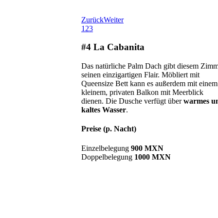
Zurück
Weiter
1
2
3
#4 La Cabanita
Das natürliche Palm Dach gibt diesem Zim
seinen einzigartigen Flair. Möbliert mit
Queensize Bett kann es außerdem mit einem
kleinem, privaten Balkon mit Meerblick
dienen. Die Dusche verfügt über
warmes u
kaltes Wasser
.
Preise (p. Nacht)
Einzelbelegung
900 MXN
Doppelbelegung
1000 MXN