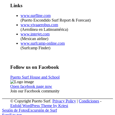
Links
www.surfline.com
(Puerto Escondido Surf Report & Forecast)
www.vivaaerobus.com
(Aerolínea en Latinoamérica)
www.interjet.com
(Mexican airline)
www.surfcamp-online.com
(Surfcamp Finder)
Follow us on Facebook
Puerto Surf House and School
Open facebook page now
Join our Facebook community
© Copyright Puerto Surf.
Privacy Policy
|
Condiciones
-
Enfold WordPress Theme by Kriesi
Sesión de Fotos
Excursión de Surf
Scroll to top