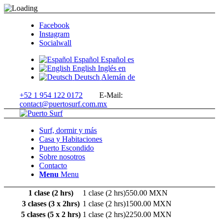
Facebook
Instagram
Socialwall
Español
Español
es
English
Inglés
en
Deutsch
Alemán
de
+52 1 954 122 0172
E-Mail:
contact@puertosurf.com.mx
Surf, dormir y más
Casa y Habitaciones
Puerto Escondido
Sobre nosotros
Contacto
Menu
Menu
1 clase (2 hrs)
550.00 MXN
3 clases (3 x 2hrs)
1500.00 MXN
5 clases (5 x 2 hrs)
2250.00 MXN