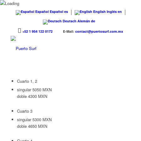
Español
Español
es
English
Inglés
en
Deutsch
Alemán
de
+52 1 954 122 0172
E-Mail:
contact@puertosurf.com.mx
Cuarto 1, 2
singular 5050 MXN
doble 4300 MXN
Cuarto 3
singular 5300 MXN
doble 4650 MXN
Cuarto 4