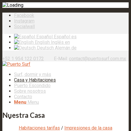
Facebook
Instagram
Socialwall
Español
Español
es
English
Inglés
en
Deutsch
Alemán
de
+52 1 954 122 0172
E-Mail:
contact@puertosurf.com.mx
Surf, dormir y más
Casa y Habitaciones
Puerto Escondido
Sobre nosotros
Contacto
Menu
Menu
Nuestra Casa
Habitaciones tarifas
/
Impresiones de la casa